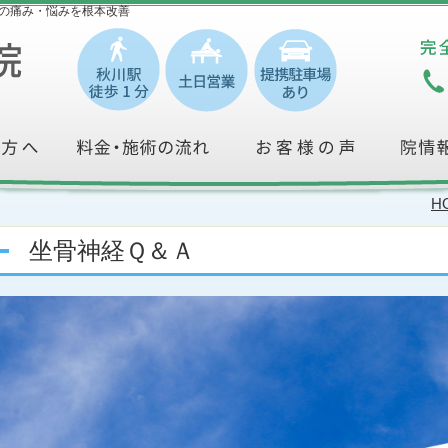
の痛み・悩みを根本改善
H
坐骨神経Ｑ＆Ａ