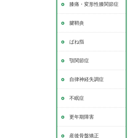
膝痛・変形性膝関節症
腱鞘炎
ばね指
顎関節症
自律神経失調症
不眠症
更年期障害
産後骨盤矯正