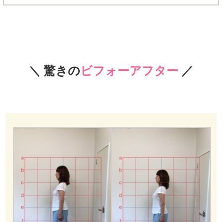
＼ 驚きの
ビフォーアフター
／