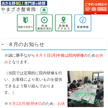
８月のお知らせ
※誠に勝手ながら
８月５
日(月)午後は院内研修
のため
お休
み
となります。
（当院では定期的に院内研修を行
い、お客様により良いものを提供
できるよう取り組んでおりま
す。）
※
８月12(月)振替休日
のため、
お休