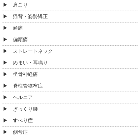
肩こり
猫背・姿勢矯正
頭痛
偏頭痛
ストレートネック
めまい・耳鳴り
坐骨神経痛
脊柱管狭窄症
ヘルニア
ぎっくり腰
すべり症
側弯症